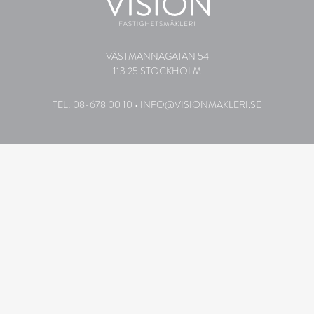
VÄSTMANNAGATAN 54
113 25 STOCKHOLM
TEL: 08-678 00 10
•
INFO@VISIONMAKLERI.SE